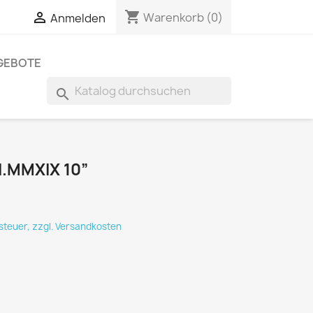
shopping_cart


Warenkorb
(0)
Anmelden
GEBOTE
search
III.MMXIX 10”
tsteuer, zzgl. Versandkosten