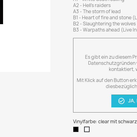
A2 - Hell's raiders
A3 - The storm of lead
B1 - Heart of fire and stone (
B2 - Slaughtering the wolves 
B3 - Warpaths ahead (Live I
Es gibt ein zu diesem 
Datenschutzgründen w
kontaktiert,
Mit Klick auf den Button erk
diesbezüglich
JA,
check_circle_outline
Vinylfarbe: clear mit schwar
Schwarz
clear
mit