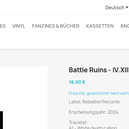
Deutsch
ES
VINYL
FANZINES & BÜCHER
KASSETTEN
AN
Battle Ruins - IV.X
18,90 €
Preis inkl. gesetzlicher Mehrwer
Label: Rebellion Records
Erscheinungsjahr: 2024
Tracklist:
A1 - White death calling