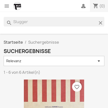
shopping_cart


(0)
search
clear
Startseite
Suchergebnisse
SUCHERGEBNISSE

Relevanz
1 - 6 von 6 Artikel(n)
favorite_border