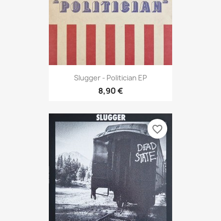
Slugger - Politician EP
8,90 €
favorite_border